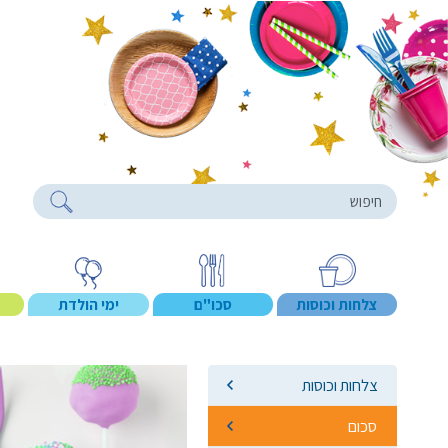
roducts
צלחות וכוסות
סכו"ם
ימי הולדת
צלחות וכוסות
סכום