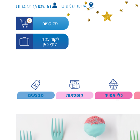
איתור סניפים
/
הרשמה
התחברות
0
סל קניות
לקוח עסקי
לחץ כאן
כלי אפייה
קופסאות
מבצעים