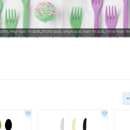
ד פעמי מהודר,סכום חד פעמי,סכום אקולוגי,סכום מתכלה,סכום חד פעמי קשיח,מזלגות
פלסטיק,מזלגות קשיחות מפלסטיק, סכינים קשיחים מפלסטיק, כפיות חד פעמיות, כפיו