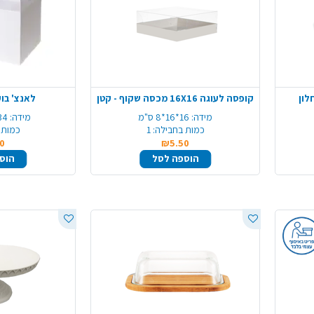
לון
קופסה לעוגה 16X16 מכסה שקוף - קטן
לאנצ' בוק
מידה:
16*16*8 ס"מ
מידה:
34*22*22 
כמות בחבילה:
1
כמות 
0
₪5.50
הוספה לסל
הוס