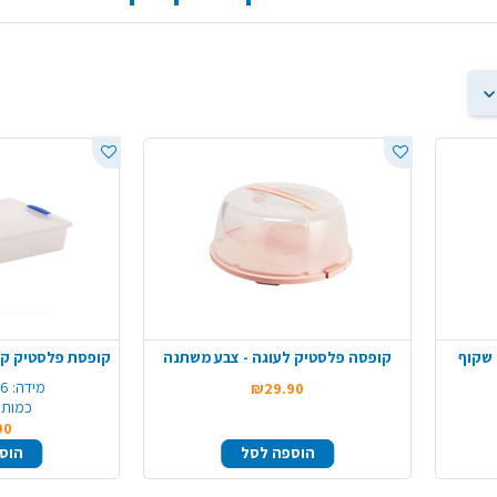
 שקוף
קופסה פלסטיק לעוגה - צבע משתנה
מידה:
36*28*
₪29.90
כמות 
90
הוספה לסל
הוס