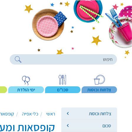
roducts
צלחות וכוסות
סכו"ם
ימי הולדת
צלחות וכוסות
ראשי
כלי אפייה
קופסאות
קופסאות ומעמ
סכום