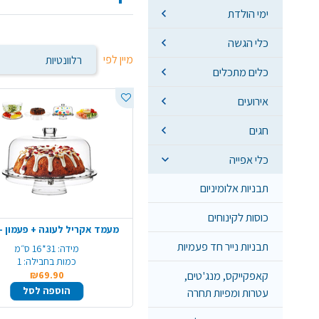
ימי הולדת
כלי הגשה
מיין לפי
כלים מתכלים
אירועים
חגים
כלי אפייה
תבניות אלומיניום
כוסות לקינוחים
מעמד אקריל לעוגה + פעמון -
תבניות נייר חד פעמיות
מידה:
31*16 ס״מ
כמות בחבילה:
1
קאפקייקס, מנג'טים,
₪69.90
הוספה לסל
עטרות ומפיות תחרה