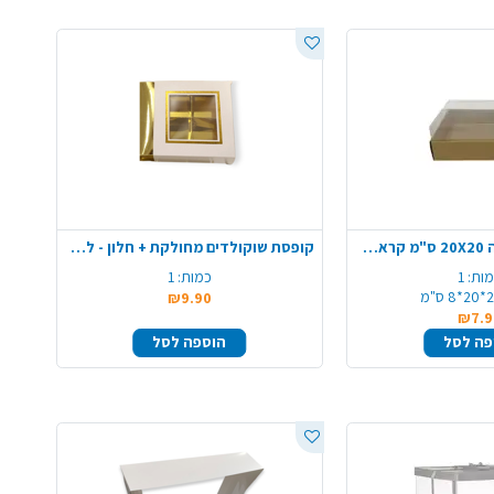
קופסה חצי שקופה 20X20 ס"מ קראפט - בינוני
קופסת שוקולדים מחולקת + חלון - לבן זהב
ות:
1
כמות:
1
8 ס"מ
₪9.90
₪7.9
פה לסל
הוספה לסל