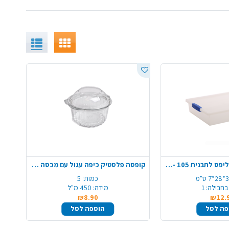
קופסת פלסטיק קליפס לתבנית 105 - שקוף
קופסה פלסטיק כיפה עגול עם מכסה 5 יח' - סברינה
7 ס"מ
כמות:
5
בחבילה:
1
מידה:
450 מ"ל
₪8.90
₪12.
פה לסל
הוספה לסל