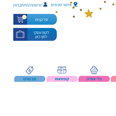
איתור סניפים
/
הרשמה
התחברות
0
סל קניות
לקוח עסקי
לחץ כאן
כלי אפייה
קופסאות
מבצעים