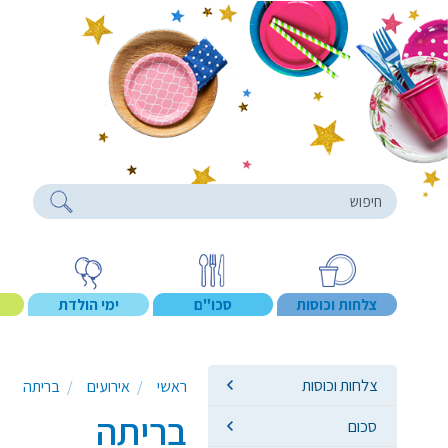
roducts
צלחות וכוסות
סכו"ם
ימי הולדת
צלחות וכוסות
ראשי
אירועים
בריתה
בריתה
סכום