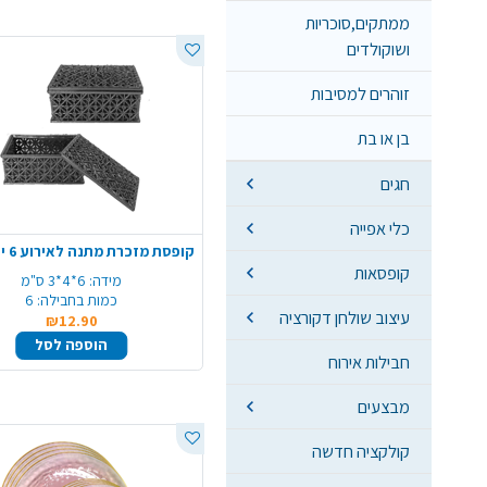
ממתקים,סוכריות
ושוקולדים
זוהרים למסיבות
בן או בת
חגים
כלי אפייה
קופסאות
מידה:
6*4*3 ס"מ
כמות בחבילה:
6
עיצוב שולחן דקורציה
₪12.90
הוספה לסל
חבילות אירוח
מבצעים
קולקציה חדשה