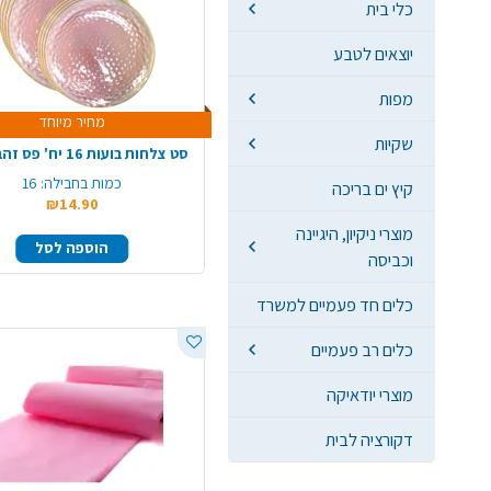
כלי בית
יוצאים לטבע
מפות
מחיר מיוחד
שקיות
סט צלחות בועות 16 יח' פס זהב - ורוד
כמות בחבילה:
16
קיץ ים בריכה
₪14.90
מוצרי ניקיון, היגיינה
הוספה לסל
וכביסה
כלים חד פעמיים למשרד
כלים רב פעמיים
מוצרי יודאיקה
דקורציה לבית