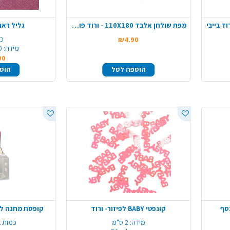
מפת שולחן אלבד 110X180 - ורוד פוקסיה
גליל ראנר
כמ
₪4.90
מידה:
70
90
הוספה לסל
הוס
סף
קונפטי BABY לפיזור- ורוד
קופסת מתנה לבריתה 12 י
מידה:
2 ס"מ
כמות ב