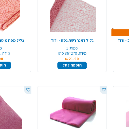
גליל ראנר רשת גסה - ורוד
גליל מפה מוטבע 1.4X12 מ' - 
כמות:
1
כמ
מידה:
270*36 ס"מ
מידה:
12
90
₪21.90
הוספה לסל
הוס