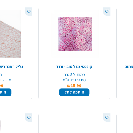
קונפטי מזל טוב - ורוד
גליל ראנר רשת
כמות:
50 גרם
כמ
מידה:
3*3 ס"מ
מידה:
270
90
₪15.90
הוספה לסל
הוס