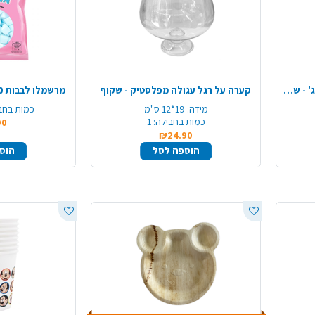
סוכריות לקישוט עוגה פנינה 80 ג' - שחור
קערה על רגל עגולה מפלסטיק - שקוף
מרשמלו לבבות 500 ג' וניל - כחול לבן
מידה:
19*12 ס"מ
כמות בחב
כמות בחבילה:
1
90
₪24.90
הוספה לסל
הוס