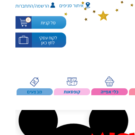
איתור סניפים
/
הרשמה
התחברות
0
סל קניות
לקוח עסקי
לחץ כאן
כלי אפייה
קופסאות
מבצעים