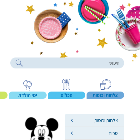
roducts
צלחות וכוסות
סכו"ם
ימי הולדת
צלחות וכוסות
סכום