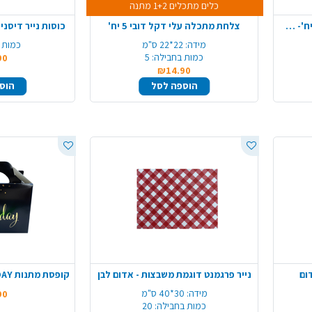
כלים מתכלים 1+2 מתנה
מרקייה פלסטיק color ארוז 18 יח'- שחור
צלחת מתכלה עלי דקל דובי 5 יח'
כוסות נייר דיסני
מידה:
22*22 ס"מ
כמות 
כמות בחבילה:
5
90
₪14.90
הוספה לסל
הוס
נייר פרגמנט דוגמת משבצות - אדום לבן
מידה:
30*40 ס"מ
90
כמות בחבילה:
20