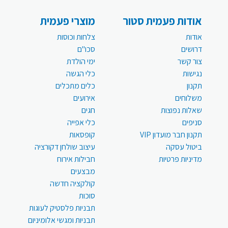
אודות פעמית סטור
מוצרי פעמית
אודות
צלחות וכוסות
דרושים
סכו"ם
צור קשר
ימי הולדת
נגישות
כלי הגשה
תקנון
כלים מתכלים
משלוחים
אירועים
שאלות נפוצות
חגים
סניפים
כלי אפייה
תקנון חבר מועדון VIP
קופסאות
ביטול עסקה
עיצוב שולחן דקורציה
מדיניות פרטיות
חבילות אירוח
מבצעים
קולקציה חדשה
סוכות
תבניות פלסטיק לעוגות
תבניות ומגשי אלומיניום