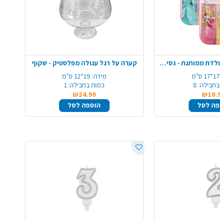
צלחת נייר 7 יום הולדת ממותגת - נסיכות
קערה על רגל עגולה מפלסטיק - שקוף
17*17 ס"מ
מידה:
19*12 ס"מ
בחבילה:
8
כמות בחבילה:
1
₪24.90
₪10.
פה לסל
הוספה לסל