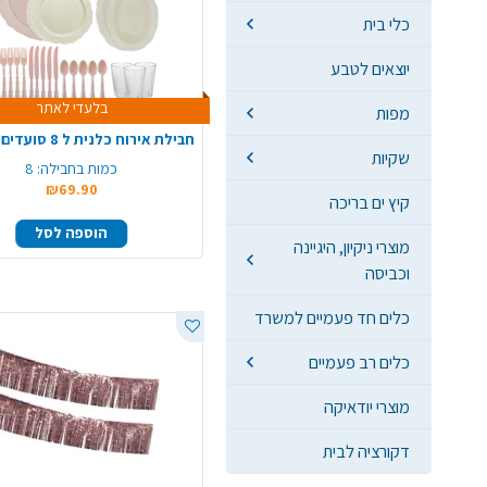
כלי בית
יוצאים לטבע
בלעדי לאתר
מפות
שקיות
כמות בחבילה:
8
₪69.90
קיץ ים בריכה
הוספה לסל
מוצרי ניקיון, היגיינה
וכביסה
כלים חד פעמיים למשרד
כלים רב פעמיים
מוצרי יודאיקה
דקורציה לבית