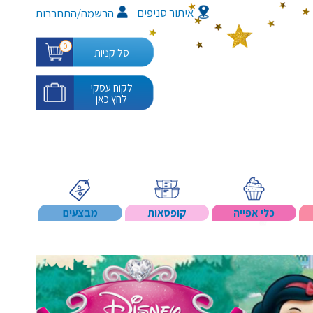
איתור סניפים
/
הרשמה
התחברות
0
סל קניות
לקוח עסקי
לחץ כאן
כלי אפייה
קופסאות
מבצעים