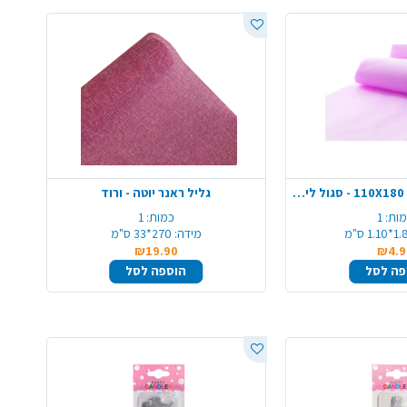
מפת שולחן אלבד 110X180 - סגול לילך
גליל ראנר יוטה - ורוד
ות:
1
כמות:
1
1.1 ס"מ
מידה:
270*33 ס"מ
₪19.90
₪4.9
פה לסל
הוספה לסל