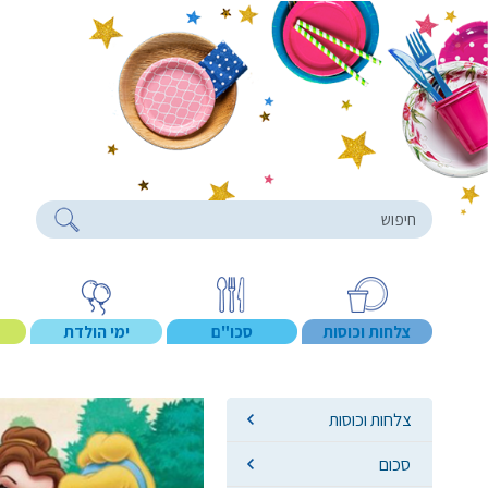
roducts
צלחות וכוסות
סכו"ם
ימי הולדת
צלחות וכוסות
סכום