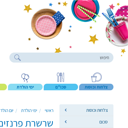
roducts
צלחות וכוסות
סכו"ם
ימי הולדת
צלחות וכוסות
ראשי
ימי הולדת
יום הולד
שרשרת פרנזים 3 מטר - רוז גו
סכום