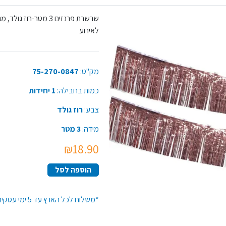
שרשרת פרנזים 3 מטר-
לאירוע
מק"ט:
75-270-0847
כמות בחבילה:
1 יחידות
צבע:
רוז גולד
מידה:
3 מטר
₪18.90
הוספה לסל
*משלוח לכל הארץ עד 5 ימי עסקים*זמן האספקה יתארך בקנייה מעל 50 יח' מפריט