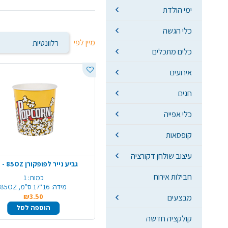
ימי הולדת
כלי הגשה
מיין לפי
כלים מתכלים
אירועים
חגים
כלי אפייה
קופסאות
עיצוב שולחן דקורציה
גביע נייר לפופקורן 85OZ - ענק
חבילות אירוח
כמות:
1
מידה:
16*17 ס"מ, 85OZ
₪3.50
מבצעים
הוספה לסל
קולקציה חדשה