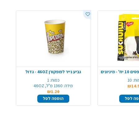
מיניונים
גביע נייר לפופקורן 46OZ - גדול
ות:
10
כמות:
1
מידה:
1360 מ"ל, 46OZ
₪14.
₪1.20
פה לסל
הוספה לסל