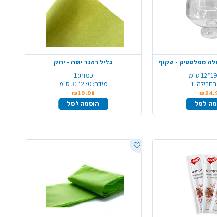
לה מפלסטיק - שקוף
גליל ראנר יוטה - ירוק
19*12 ס"מ
כמות:
1
בחבילה:
1
מידה:
270*33 ס"מ
₪19.90
₪24.
פה לסל
הוספה לסל