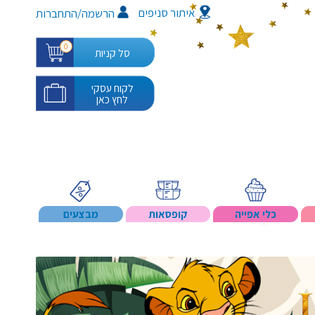
איתור סניפים
/
הרשמה
התחברות
0
סל קניות
לקוח עסקי
לחץ כאן
כלי אפייה
קופסאות
מבצעים