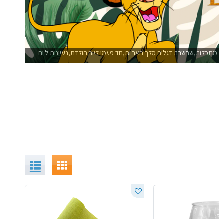
מתכלות,שרשרת דגלים מלך האריות,חד פעמי ליום הולדת,רעיונות ליום