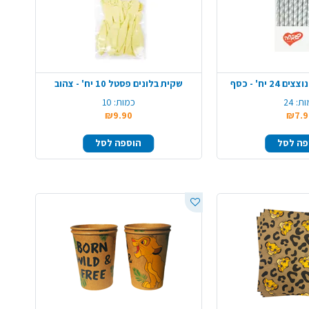
 יח' - כסף
שקית בלונים פסטל 10 יח' - צהוב
ות:
24
כמות:
10
₪9.90
₪7.9
פה לסל
הוספה לסל