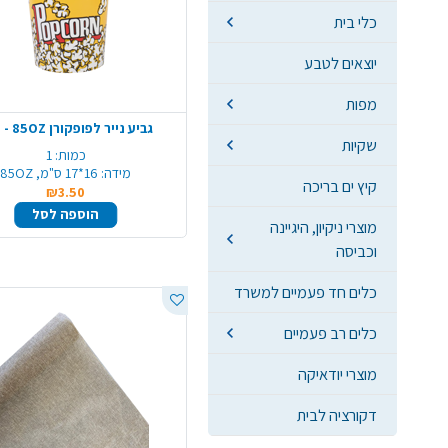
כלי בית
יוצאים לטבע
מפות
גביע נייר לפופקורן 85OZ - ענק
שקיות
כמות:
1
מידה:
16*17 ס"מ, 85OZ
קיץ ים בריכה
₪3.50
הוספה לסל
מוצרי ניקיון, היגיינה
וכביסה
כלים חד פעמיים למשרד
כלים רב פעמיים
מוצרי יודאיקה
דקורציה לבית