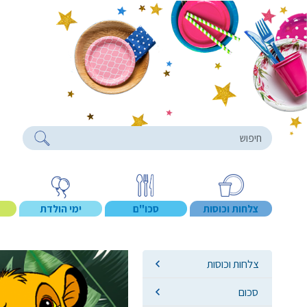
roducts
צלחות וכוסות
סכו"ם
ימי הולדת
צלחות וכוסות
סכום