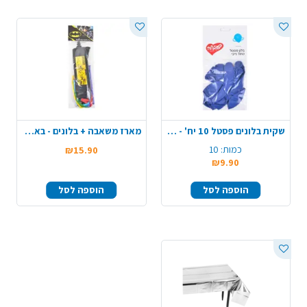
שקית בלונים פסטל 10 יח' - כחול
מארז משאבה + בלונים - באטמן
כמות:
10
₪15.90
₪9.90
הוספה לסל
הוספה לסל