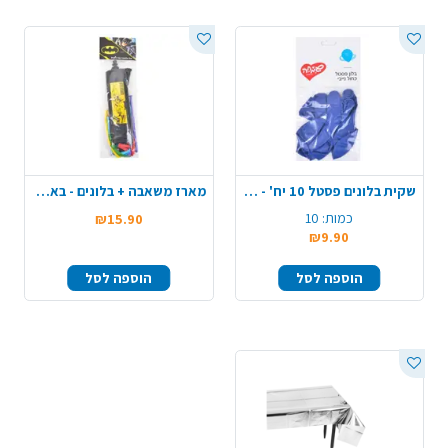
שקית בלונים פסטל 10 יח' - כחול
מארז משאבה + בלונים - באטמן
כמות:
10
₪15.90
₪9.90
הוספה לסל
הוספה לסל