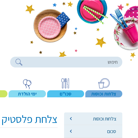
roducts
צלחות וכוסות
סכו"ם
ימי הולדת
צלחת פלסטיק 10 color ארוז 18 יח' - כחול
צלחות וכוסות
סכום