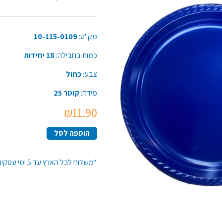
מק"ט:
10-115-0109
כמות בחבילה:
18 יחידות
צבע:
כחול
מידה:
קוטר 25
₪11.90
הוספה לסל
*משלוח לכל הארץ עד 5 ימי עסקים*זמן האספקה יתארך בקנייה מעל 50 יח' מפריט