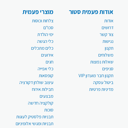
אודות פעמית סטור
מוצרי פעמית
אודות
צלחות וכוסות
דרושים
סכו"ם
צור קשר
ימי הולדת
נגישות
כלי הגשה
תקנון
כלים מתכלים
משלוחים
אירועים
שאלות נפוצות
חגים
סניפים
כלי אפייה
תקנון חבר מועדון VIP
קופסאות
ביטול עסקה
עיצוב שולחן דקורציה
מדיניות פרטיות
חבילות אירוח
מבצעים
קולקציה חדשה
סוכות
תבניות פלסטיק לעוגות
תבניות ומגשי אלומיניום