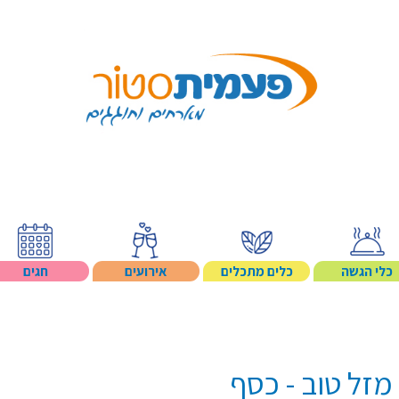
Search p
כלי הגשה
כלים מתכלים
אירועים
חגים
זל טוב - כסף