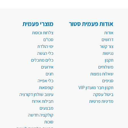
אודות פעמית סטור
מוצרי פעמית
אודות
צלחות וכוסות
דרושים
סכו"ם
צור קשר
ימי הולדת
נגישות
כלי הגשה
תקנון
כלים מתכלים
משלוחים
אירועים
שאלות נפוצות
חגים
סניפים
כלי אפייה
תקנון חבר מועדון VIP
קופסאות
ביטול עסקה
עיצוב שולחן דקורציה
מדיניות פרטיות
חבילות אירוח
מבצעים
קולקציה חדשה
סוכות