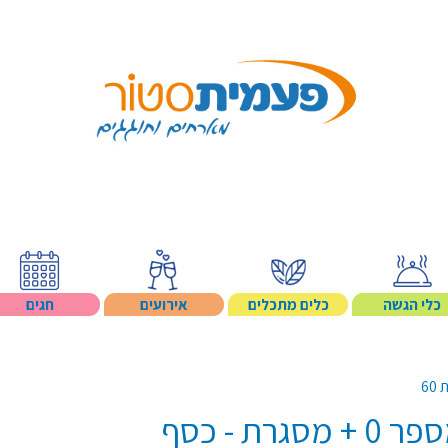
Search p
כלי הגשה
כלים מתכלים
אירועים
חגים
60
רת - כסף