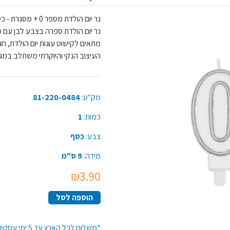
נר יום הולדת מספר 0 + מסגרת - כסף,
נר יום הולדת ספרה בצבע לבן עם 
מתאים לקישוט עוגות יום הולדת, חגיג
העיצוב הנקי והיוקרתי משתלב במגוון
מק"ט:
81-220-0484
כמות:
1
צבע:
כסף
מידה:
9 ס"מ
₪3.90
הוספה לסל
*משלוח לכל הארץ עד 5 ימי עסקים*זמן האספקה יתארך בקנייה מעל 50 יח' מפריט