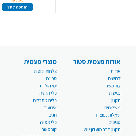
₪9.90
הוספה לסל
אודות פעמית סטור
מוצרי פעמית
אודות
צלחות וכוסות
דרושים
סכו"ם
צור קשר
ימי הולדת
נגישות
כלי הגשה
תקנון
כלים מתכלים
משלוחים
אירועים
שאלות נפוצות
חגים
סניפים
כלי אפייה
תקנון חבר מועדון VIP
קופסאות