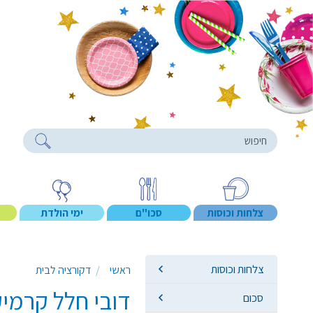
roducts
צלחות וכוסות
סכו"ם
ימי הולדת
צלחות וכוסות
ראשי
דקורציה לבית
דובי חלל קרמיק
סכום