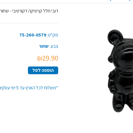
דובי חלל קרמיקה דקורטיבי - שחור,
מק"ט:
75-260-0579
צבע:
שחור
₪29.90
הוספה לסל
*משלוח לכל הארץ עד 5 ימי עסקים*זמן האספקה יתארך בקנייה מעל 50 יח' מפריט