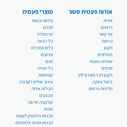
אודות פעמית סטור
מוצרי פעמית
אודות
צלחות וכוסות
דרושים
סכו"ם
צור קשר
ימי הולדת
נגישות
כלי הגשה
תקנון
כלים מתכלים
משלוחים
אירועים
שאלות נפוצות
חגים
סניפים
כלי אפייה
תקנון חבר מועדון VIP
קופסאות
ביטול עסקה
עיצוב שולחן דקורציה
מדיניות פרטיות
חבילות אירוח
מבצעים
קולקציה חדשה
סוכות
תבניות פלסטיק לעוגות
תבניות ומגשי אלומיניום