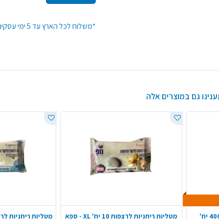
*משלוח לכל הארץ עד 5 ימי עסקים*זמן האספקה יתארך בקנייה מעל 50 יח' מפריט
ענינו גם במוצרים אלה
מטליות ריחניות לרצפות 10 יח' XL - ספא