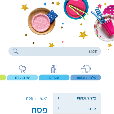
roducts
צלחות וכוסות
סכו"ם
ימי הולדת
צלחות וכוסות
ראשי
פסח
פסח
סכום