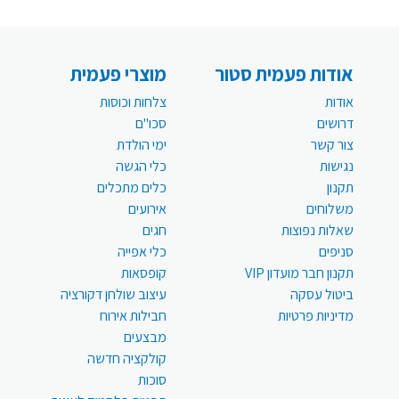
אודות פעמית סטור
מוצרי פעמית
אודות
צלחות וכוסות
דרושים
סכו"ם
צור קשר
ימי הולדת
נגישות
כלי הגשה
תקנון
כלים מתכלים
משלוחים
אירועים
שאלות נפוצות
חגים
סניפים
כלי אפייה
תקנון חבר מועדון VIP
קופסאות
ביטול עסקה
עיצוב שולחן דקורציה
מדיניות פרטיות
חבילות אירוח
מבצעים
קולקציה חדשה
סוכות