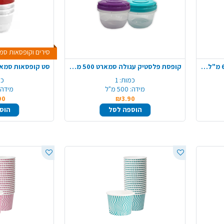
סירים וקופסאות סמארט ה
קערת קראפט מלבן + מכסה 650 מ"ל 5 יח'
קופסת פלסטיק עגולה סמארט 500 מ"ל - צבע משתנה
כמות:
1
כמ
מידה:
500 מ"ל
מידה:
90
₪3.90
הוספה לסל
הוס