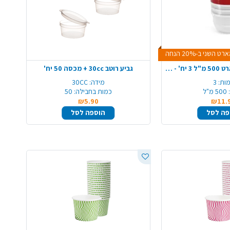
שני ב-20% הנחה
סט קופסאות סמארט 500 מ"ל 3 יח' - צבע משתנה
גביע רוטב 30cc + מכסה 50 יח'
ות:
3
מידה:
30CC
500 מ"ל
כמות בחבילה:
50
₪5.90
₪11.
פה לסל
הוספה לסל