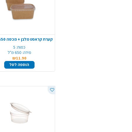
כמות:
5
מידה:
650 מ"ל
₪11.90
הוספה לסל