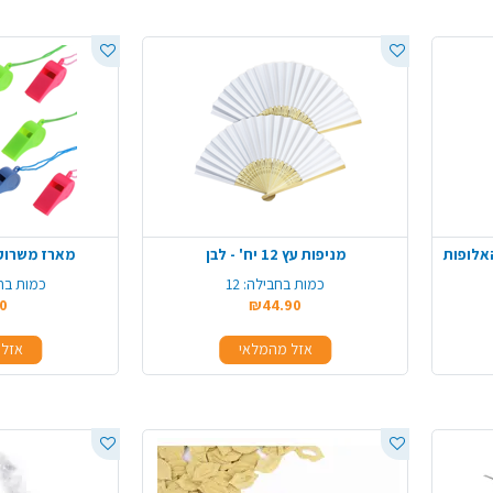
מניפות עץ 12 יח' - לבן
מארז משרוקית+
כמות בחבילה:
12
כמות בח
0
₪44.90
אזל מהמלאי
אזל 