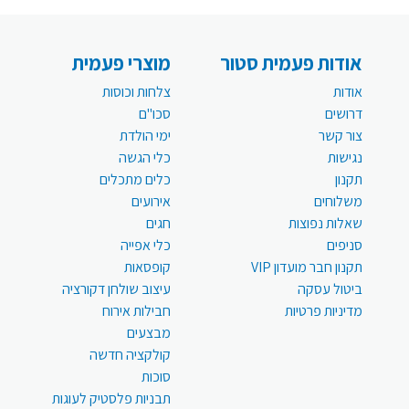
אודות פעמית סטור
מוצרי פעמית
אודות
צלחות וכוסות
דרושים
סכו"ם
צור קשר
ימי הולדת
נגישות
כלי הגשה
תקנון
כלים מתכלים
משלוחים
אירועים
שאלות נפוצות
חגים
סניפים
כלי אפייה
תקנון חבר מועדון VIP
קופסאות
ביטול עסקה
עיצוב שולחן דקורציה
מדיניות פרטיות
חבילות אירוח
מבצעים
קולקציה חדשה
סוכות
תבניות פלסטיק לעוגות