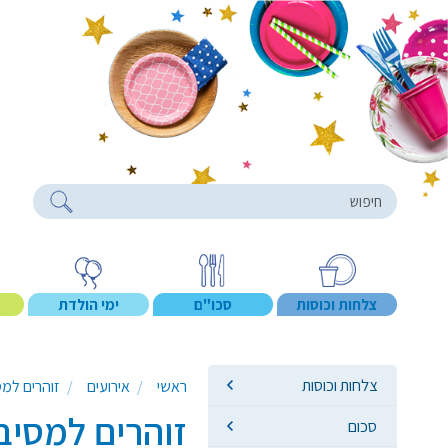
roducts
צלחות וכוסות
סכו"ם
ימי הולדת
צלחות וכוסות
ראשי
אירועים
זוהרים למס
זוהרים למסיב
סכום