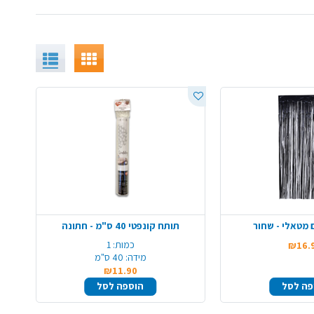
ם מטאלי - שחור
תותח קונפטי 40 ס"מ - חתונה
כמות:
1
₪16.
מידה:
40 ס"מ
₪11.90
פה לסל
הוספה לסל