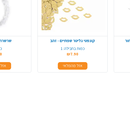
ור
קונפטי גליטר שפתיים - זהב
שרשרת ה
כמות בחבילה:
1
כמ
0
₪7.90
אזל מהמלאי
אזל 