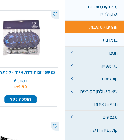
ממתקים,סוכריות
ושוקולדים
זוהרים למסיבות
בן או בת
חגים
כלי אפייה
מנשפי יום הולדת 6 יח' - ליגת האלופות
קופסאות
כמות:
6
₪9.90
עיצוב שולחן דקורציה
הוספה לסל
חבילות אירוח
מבצעים
קולקציה חדשה