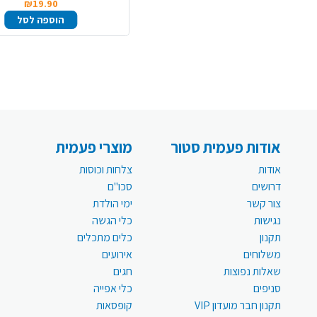
₪19.90
הוספה לסל
אודות פעמית סטור
מוצרי פעמית
אודות
צלחות וכוסות
דרושים
סכו"ם
צור קשר
ימי הולדת
נגישות
כלי הגשה
תקנון
כלים מתכלים
משלוחים
אירועים
שאלות נפוצות
חגים
סניפים
כלי אפייה
תקנון חבר מועדון VIP
קופסאות