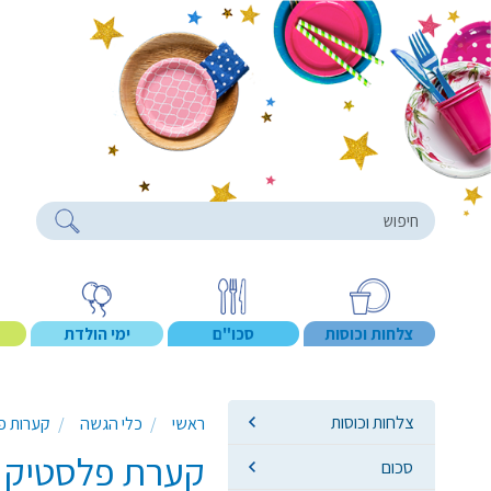
roducts
צלחות וכוסות
סכו"ם
ימי הולדת
צלחות וכוסות
ראשי
כלי הגשה
קערות פ
קערת פלסטיק י
סכום