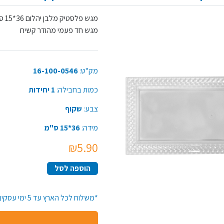
מגש פלסטיק מלבן יהלום 36*15 ס"מ - שקוף ,
מגש חד פעמי מהודר קשיח
מק"ט:
16-100-0546
כמות בחבילה:
1 יחידות
צבע:
שקוף
מידה:
36*15 ס"מ
₪5.90
הוספה לסל
*משלוח לכל הארץ עד 5 ימי עסקים*זמן האספקה יתארך בקנייה מעל 50 יח' מפריט