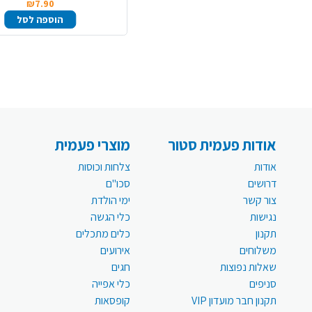
₪7.90
הוספה לסל
אודות פעמית סטור
מוצרי פעמית
אודות
צלחות וכוסות
דרושים
סכו"ם
צור קשר
ימי הולדת
נגישות
כלי הגשה
תקנון
כלים מתכלים
משלוחים
אירועים
שאלות נפוצות
חגים
סניפים
כלי אפייה
תקנון חבר מועדון VIP
קופסאות