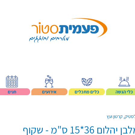
Search p
כלי הגשה
כלים מתכלים
אירועים
חגים
טיק, קרטון ועץ
3*15 ס"מ - שקוף