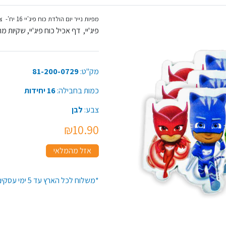
מפיות נייר יום הולדת כוח פיג'יי 16 יח'- צבעוני
פיג'יי, דף אכיל כוח פיג'יי, שקיות מת
מק"ט:
81-200-0729
כמות בחבילה:
16 יחידות
צבע:
לבן
₪10.90
אזל מהמלאי
*משלוח לכל הארץ עד 5 ימי עסקים*זמן האספקה יתארך בקנייה מעל 50 יח' מפריט