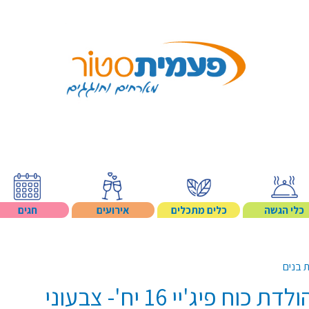
Search p
כלי הגשה
כלים מתכלים
אירועים
חגים
ת בנים
וח פיג'יי 16 יח'- צבעוני