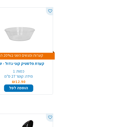
קערות ומגשים השני ב20% הנחה
קערת פלסטיק קוני גדול - ש
כמות:
1
מידה:
קוטר 27 ס"מ
₪12.90
הוספה לסל