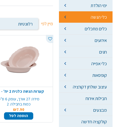
ימי הולדת
כלי הגשה
מיין לפי
כלים מתכלים
אירועים
חגים
כלי אפייה
קופסאות
עיצוב שולחן דקורציה
קערות הגשה כלנית 2 יח' - ורוד
חבילות אירוח
מידה:
27 אורך, עומק 6 ס"מ
כמות בחבילה:
2
₪7.90
מבצעים
הוספה לסל
קולקציה חדשה