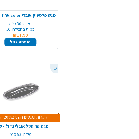
מידה:
30 ס"מ
כמות בחבילה:
10
₪11.90
הוספה לסל
קערות ומגשים השני ב20% הנחה
מגש קריסטל אובלי גדול - ש
מידה:
53 ס"מ