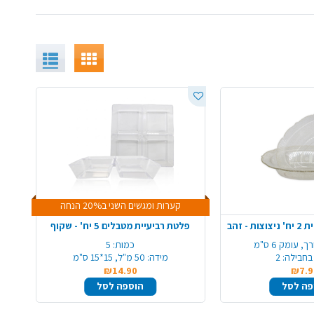
קערות ומגשים השני ב20% הנחה
- זהב
פלטת רביעיית מטבלים 5 יח' - שקוף
כמות:
5
בחבילה:
2
מידה:
50 מ"ל, 15*15 ס"מ
₪14.90
₪7.9
פה לסל
הוספה לסל