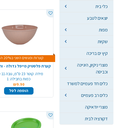
כלי בית
יוצאים לטבע
מפות
שקיות
קיץ ים בריכה
קערות ומגשים השני ב20% הנחה
מוצרי ניקיון, היגיינה
קערת פלסטיק מייפל גדולה - ור
וכביסה
מידה:
קוטר 23 ס"מ, גובה 11 ס"מ
כמות בחבילה:
1
כלים חד פעמיים למשרד
₪9.90
הוספה לסל
כלים רב פעמיים
מוצרי יודאיקה
דקורציה לבית