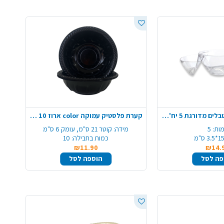
פלטת שלישיית מטבלים מדורגת 5 יח' - שקוף
קערת פלסטיק עמוקה color ארוז 10 יח'- שחור
ות:
5
מידה:
קוטר 21 ס"מ, עומק 6 ס"מ
1*3.5 ס"מ
כמות בחבילה:
10
₪11.90
₪14.
פה לסל
הוספה לסל