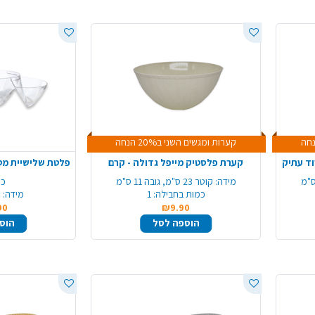
קערות ומגשים השני ב20% הנחה
וד עתיק
קערת פלסטיק מייפל גדולה - קרם
מידה:
קוטר 23 ס"מ, גובה 11 ס"מ
כמ
כמות בחבילה:
1
מידה:
5
90
₪9.90
הוספה לסל
הוס