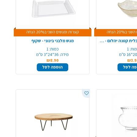
ב20% הנחה
קערות ומגשים השני ב20% הנחה
קערת פלסטיק אובלית קטנה יהלום - ניצוצות זהב
מגש מלבני בינוני - שקוף
ות:
1
כמות:
1
2*16 ס"מ
מידה:
36*24*3 ס"מ
₪8.90
₪3.9
פה לסל
הוספה לסל