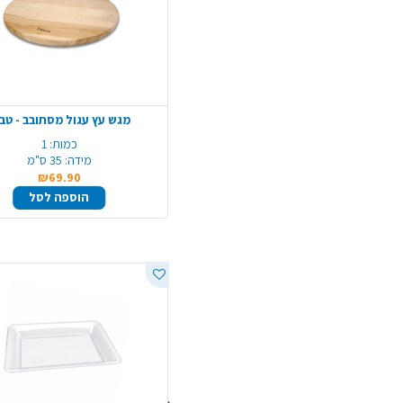
מגש עץ עגול מסתובב - טב
כמות:
1
מידה:
35 ס"מ
₪69.90
הוספה לסל