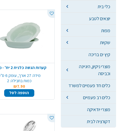
כלי בית
יוצאים לטבע
מפות
שקיות
קיץ ים בריכה
מוצרי ניקיון, היגיינה
קערות הגשה כלנית 2 יח' - מנטה
וכביסה
מידה:
27 אורך, עומק 6 ס"מ
כמות בחבילה:
2
כלים חד פעמיים למשרד
₪7.90
הוספה לסל
כלים רב פעמיים
מוצרי יודאיקה
דקורציה לבית