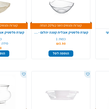
קערות ומגשים השני ב20% הנחה
קערות ומגשים השני 
עי
קערת פלסטיק אובלית קטנה יהלום - שקוף
כמות:
1
כמ
מידה:
0
₪3.90
0
הוספה לסל
הוס